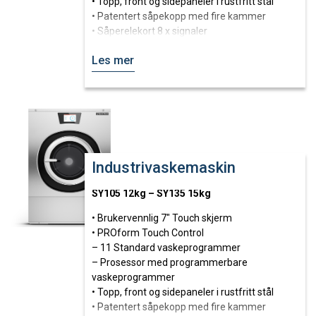
• Topp, front og sidepaneler i rustfritt stål
• Patentert såpekopp med fire kammer
• Såperelekort 8 x signaler
• Stor dør for enkel håndtering av vasketøy
Les mer
• Kraftig hengslet dør
• Ekstern tilkobling for flytende såpe
• Kan monteres på alle typer gulv
• Stor avløpsventil Ø 76 mm
• Enkel tilgang til alle viktige deler
Produktkatalog
Industrivaskemaskin
SY105 12kg – SY135 15kg
• Brukervennlig 7″ Touch skjerm
• PROform Touch Control
– 11 Standard vaskeprogrammer
– Prosessor med programmerbare
vaskeprogrammer
• Topp, front og sidepaneler i rustfritt stål
• Patentert såpekopp med fire kammer