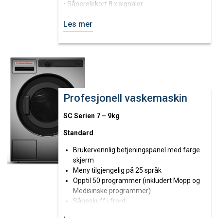
• Såperelekort 8 x signaler
• Stor dør for enkel håndtering av vasketøy
Les mer
• Kraftig hengslet dør
• Ekstern tilkobling for flytende såpe
• Kan monteres på alle typer gulv
• Stor avløpsventil Ø 76 mm
• Enkel tilgang til alle viktige deler
Produktkatalog
Profesjonell vaskemaskin
SC Serien 7 – 9kg
Standard
Brukervennlig betjeningspanel med farge
skjerm
Meny tilgjengelig på 25 språk
Opptil 50 programmer (inkludert Mopp og
Medisinske programmer)
Såpeskuff i front
Trommel i rustfritt stål